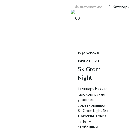
Фильтровать по
Категор
Никита
Крюков
выиграл
SkiGrom
Night
17 января Никита
Крюков принял
участие в
соревнованиях
SkiGrom Night 15k
в Москве. Гонка
на 15 км
свободным