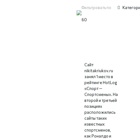
Фильтровать по
Категор
nikitakriukov.ru
— 1 место
Сайт
nikitakriukov.ru
занял 1 место в
рейтинге HotLog
«Спорт —
Спортсмены». На
второй и третьей
позициях
расположились
сайты таких
известных
спортсменов,
как Роналдо и