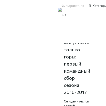
Фильтровать по
Категор
Лучше гор
могут быть
только
горы:
первый
командный
сбор
сезона
2016-2017
Сегодня начался
первый