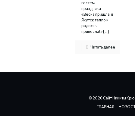
гостем
праздника
«Весна пришла, в
Якутск тепло и
радость
принесла!»
[…]
Читать далее
© 2026 Сайт Никиты Крю
ГЛАВНАЯ
НОВОС