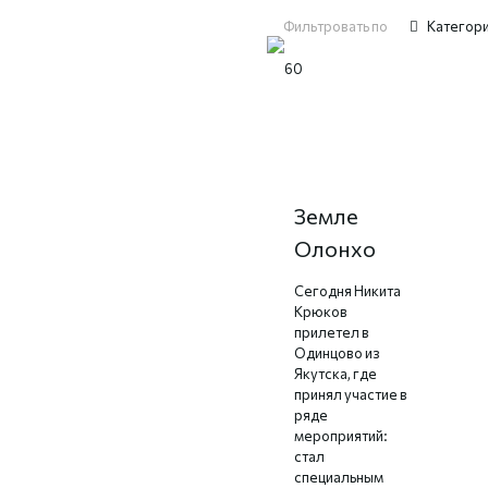
Фильтровать по
Категор
Никита
Крюков на
Земле
Олонхо
Сегодня Никита
Крюков
прилетел в
Одинцово из
Якутска, где
принял участие в
ряде
мероприятий:
стал
специальным