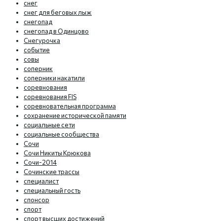
снег
снег для беговых лыж
снегопад
снегопад в Одинцово
Снегурочка
событие
совы
соперник
соперники накатили
соревнования
соревнования FIS
соревновательная программа
сохранение исторической памяти
социальные сети
социальные сообщества
Сочи
Сочи Никиты Крюкова
Сочи-2014
Сочинские трассы
специалист
специальный гость
спонсор
спорт
спорт высших достижений