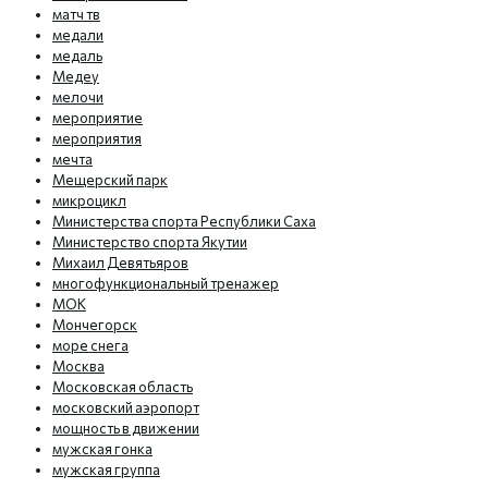
матч тв
медали
медаль
Медеу
мелочи
мероприятие
мероприятия
мечта
Мещерский парк
микроцикл
Министерства спорта Республики Саха
Министерство спорта Якутии
Михаил Девятьяров
многофункциональный тренажер
МОК
Мончегорск
море снега
Москва
Московская область
московский аэропорт
мощность в движении
мужская гонка
мужская группа