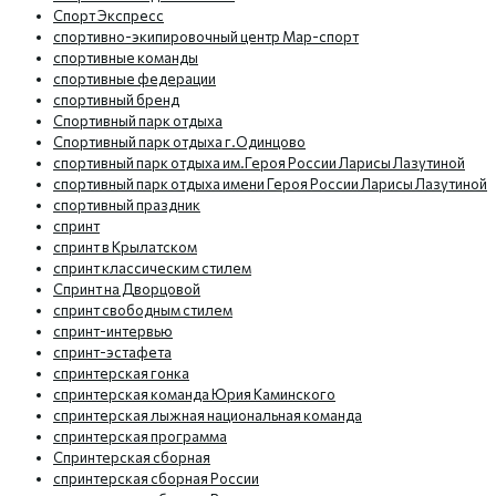
Спорт Экспресс
спортивно-экипировочный центр Мар-спорт
спортивные команды
спортивные федерации
спортивный бренд
Спортивный парк отдыха
Спортивный парк отдыха г.Одинцово
спортивный парк отдыха им.Героя России Ларисы Лазутиной
спортивный парк отдыха имени Героя России Ларисы Лазутиной
спортивный праздник
спринт
спринт в Крылатском
спринт классическим стилем
Спринт на Дворцовой
спринт свободным стилем
спринт-интервью
спринт-эстафета
спринтерская гонка
спринтерская команда Юрия Каминского
спринтерская лыжная национальная команда
спринтерская программа
Спринтерская сборная
спринтерская сборная России