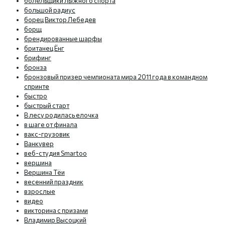
болельщики лыжного спорта
большой радиус
борец Виктор Лебедев
борщ
брендированные шарфы
британец Ёнг
брифинг
бронза
бронзовый призер чемпионата мира 2011 года в командном
спринте
быстро
быстрый старт
В лесу родилась елочка
в шаге от финала
вакс-грузовик
Ванкувер
веб-студия Smartoo
вершина
Вершина Тёи
весенний праздник
взрослые
видео
викторина с призами
Владимир Высоцкий