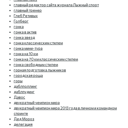
главный редактор сайта журнала Лыжный спорт
главный тренер
Глеб Ретивых
Голберг
гонка
гонка в актив
гонка звезд
гонка классическим стилем
гонка мини-тура
гонка на 10 км
гонка на 70 км классическим стилем
гонка свободным стилем
горная подготовка лыжников
городская роща
горы
даблполлинг
даблпудинг
Давос
двукратный чемпион мира
двукратный чемпион мира 2013 года в личном и командном
спринте
Дед Мороз
делегация