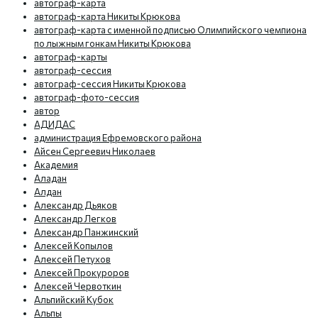
автограф-карта
автограф-карта Никиты Крюкова
автограф-карта с именной подписью Олимпийского чемпиона
по лыжным гонкам Никиты Крюкова
автограф-карты
автограф-сессия
автограф-сессия Никиты Крюкова
автограф-фото-сессия
автор
АДИДАС
администрация Ефремовского района
Айсен Сергеевич Николаев
Академия
Аладан
Алдан
Александр Дьяков
Александр Легков
Александр Панжинский
Алексей Копылов
Алексей Петухов
Алексей Прокуроров
Алексей Червоткин
Альпийский Кубок
Альпы