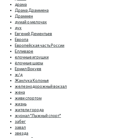
драма
Драма Драммена
Драммен
думай о мелочах
дух
Евгений Дементьев
Европа
Европейская часть России
Елливаре
елочные игрушки
ёлочные шары
Ермил Вокуев
ж/д
Жанлука Колонья
железнодорожный вокзал
жена
живи спортом
жизнь
жители города
журнал "Лыжный спорт"
забег
завал
звезда