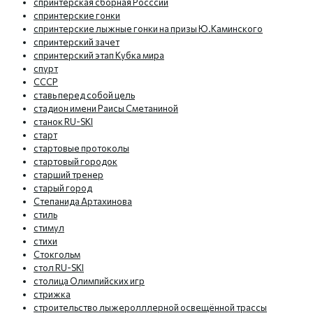
спринтерская сборная Росссии
спринтерские гонки
спринтерские лыжные гонки на призы Ю.Каминского
спринтерский зачет
спринтерский этап Кубка мира
спурт
СССР
ставь перед собой цель
стадион имени Раисы Сметаниной
станок RU-SKI
старт
стартовые протоколы
стартовый городок
старший тренер
старый город
Степанида Артахинова
стиль
стимул
стихи
Стокгольм
стол RU-SKI
столица Олимпийских игр
стрижка
строительство лыжеролллерной освещённой трассы