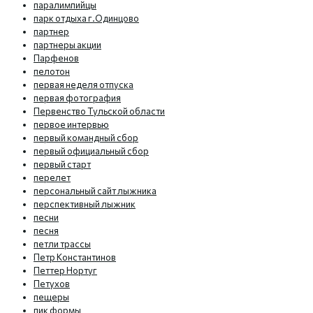
паралимпийцы
парк отдыха г.Одинцово
партнер
партнеры акции
Парфенов
пелотон
первая неделя отпуска
первая фотография
Первенство Тульской области
первое интервью
первый командный сбор
первый официальный сбор
первый старт
перелет
персональный сайт лыжника
перспективный лыжник
песни
песня
петли трассы
Петр Константинов
Петтер Нортуг
Петухов
пещеры
пик формы