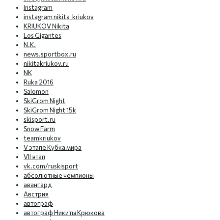
Instagram
instagram nikita_kriukov
KRIUKOV Nikita
Los Gigantes
N.K.
news.sportbox.ru
nikitakriukov.ru
NK
Ruka 2016
Salomon
SkiGrom Night
SkiGrom Night 15k
skisport.ru
Snow Farm
teamkriukov
V этапе Кубка мира
VII этап
vk.com/ruskisport
абсолютные чемпионы
авангард
Австрия
автограф
автограф Никиты Крюкова