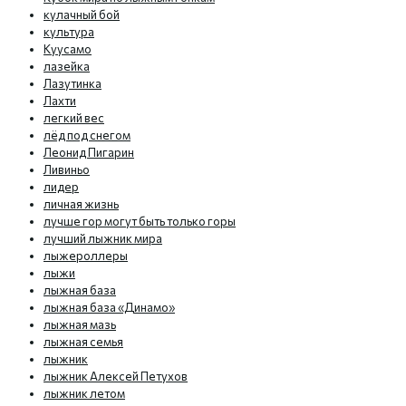
кулачный бой
культура
Куусамо
лазейка
Лазутинка
Лахти
легкий вес
лёд под снегом
Леонид Пигарин
Ливиньо
лидер
личная жизнь
лучше гор могут быть только горы
лучший лыжник мира
лыжероллеры
лыжи
лыжная база
лыжная база «Динамо»
лыжная мазь
лыжная семья
лыжник
лыжник Алексей Петухов
лыжник летом