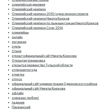
олимпийская деревня
Олимпийский чемпион
Олимпийский чемпион 2010 года в личном спринте
Олимпийский чемпион Никита Крюков
Олимпийский чемпион по лыжным гонкам Никита Крюков
Олимпийский чемпион Сочи-2014
олимпийцы
онлайн
организм
отель
Отепя
открыт официальный сайт Никиты Крюкова
Открытая тренировка
открытое первенство Тульской области
отличная погода
отметки
отпуск
официальный сайт администрации Одинцовского района
официальный сайт Никиты Крюкова
офлайн
очень вас люблю!
падение
Панжинский