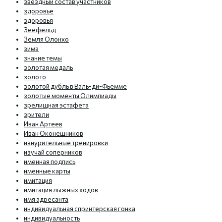
звездный состав участников
здоровье
здоровья
Зеефельд
Земля Олонхо
зима
знание темы
золотая медаль
золото
золотой дубль в Валь-ди-Фьемме
золотые моменты Олимпиады
зрелищная эстафета
зрители
Иван Артеев
Иван Оконешников
изнурительные тренировки
изучай соперников
именная подпись
именные карты
имитация
имитация лыжных ходов
имя адресанта
индивидуальная спринтерская гонка
индивидуальность