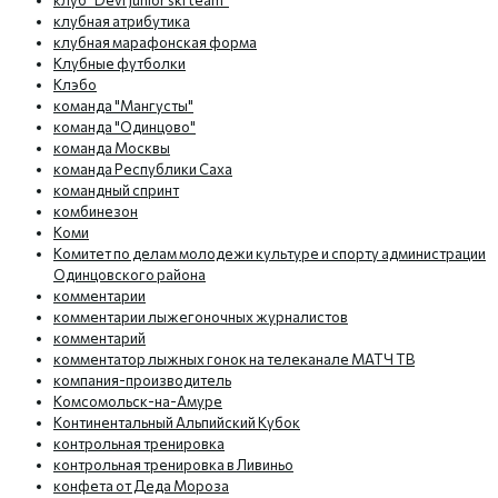
клуб "Devi Junior ski team"
клубная атрибутика
клубная марафонская форма
Клубные футболки
Клэбо
команда "Мангусты"
команда "Одинцово"
команда Москвы
команда Республики Саха
командный спринт
комбинезон
Коми
Комитет по делам молодежи культуре и спорту администрации
Одинцовского района
комментарии
комментарии лыжегоночных журналистов
комментарий
комментатор лыжных гонок на телеканале МАТЧ ТВ
компания-производитель
Комсомольск-на-Амуре
Континентальный Альпийский Кубок
контрольная тренировка
контрольная тренировка в Ливиньо
конфета от Деда Мороза