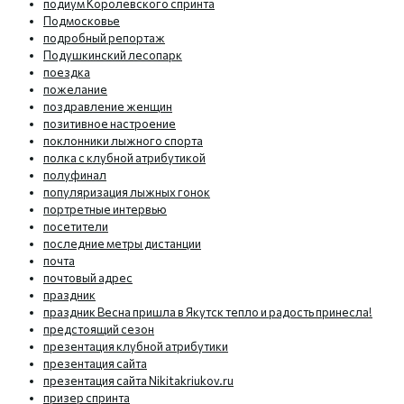
подиум Королевского спринта
Подмосковье
подробный репортаж
Подушкинский лесопарк
поездка
пожелание
поздравление женщин
позитивное настроение
поклонники лыжного спорта
полка с клубной атрибутикой
полуфинал
популяризация лыжных гонок
портретные интервью
посетители
последние метры дистанции
почта
почтовый адрес
праздник
праздник Весна пришла в Якутск тепло и радость принесла!
предстоящий сезон
презентация клубной атрибутики
презентация сайта
презентация сайта Nikitakriukov.ru
призер спринта