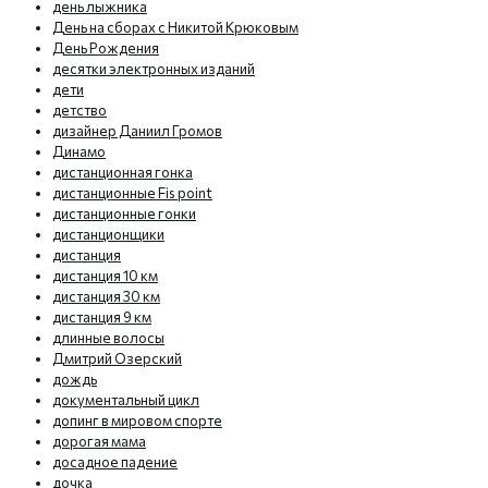
день лыжника
День на сборах с Никитой Крюковым
День Рождения
десятки электронных изданий
дети
детство
дизайнер Даниил Громов
Динамо
дистанционная гонка
дистанционные Fis point
дистанционные гонки
дистанционщики
дистанция
дистанция 10 км
дистанция 30 км
дистанция 9 км
длинные волосы
Дмитрий Озерский
дождь
документальный цикл
допинг в мировом спорте
дорогая мама
досадное падение
дочка