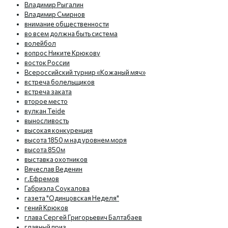
Владимир Рыгалин
Владимир Смирнов
внимание общественности
во всем должна быть система
волейбол
вопрос Никите Крюкову
восток России
Всероссийский турнир «Кожаный мяч»
встреча болельщиков
встреча заката
второе место
вулкан Teide
выносливость
высокая конкуренция
высота 1850 м над уровнем моря
высота 850м
выставка охотников
Вячеслав Веденин
г.Ефремов
Габриэла Соукалова
газета "Одинцовская Неделя"
гений Крюков
глава Сергей Григорьевич Балтабаев
главный приз