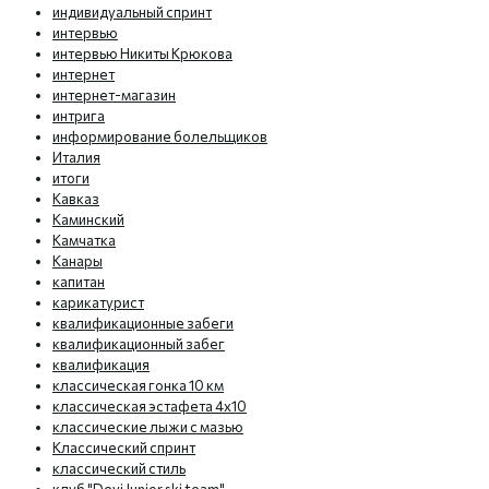
индивидуальный спринт
интервью
интервью Никиты Крюкова
интернет
интернет-магазин
интрига
информирование болельщиков
Италия
итоги
Кавказ
Каминский
Камчатка
Канары
капитан
карикатурист
квалификационные забеги
квалификационный забег
квалификация
классическая гонка 10 км
классическая эстафета 4х10
классические лыжи с мазью
Классический спринт
классический стиль