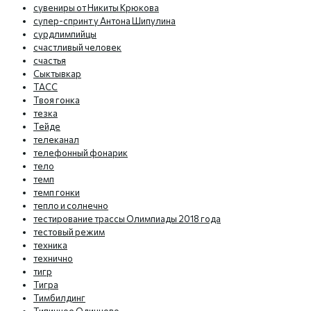
сувениры от Никиты Крюкова
супер-спринт у Антона Шипулина
сурдлимпийцы
счастливый человек
счастья
Сыктывкар
ТАСС
Твоя гонка
тезка
Тейде
телеканал
телефонный фонарик
тело
темп
темп гонки
тепло и солнечно
тестирование трассы Олимпиады 2018 года
тестовый режим
техника
технично
тигр
Тигра
Тимбилдинг