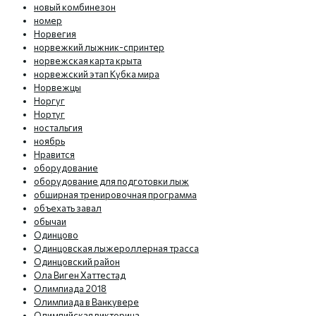
новый комбинезон
номер
Норвегия
норвежкий лыжник-спринтер
норвежская карта крыта
норвежский этап Кубка мира
Норвежцы
Норгуг
Нортуг
ностальгия
ноябрь
Нравится
оборудование
оборудование для подготовки лыж
обширная тренировочная программа
объехать завал
обычаи
Одинцово
Одинцовская лыжероллерная трасса
Одинцовский район
Ола Виген Хаттестад
Олимпиада 2018
Олимпиада в Ванкувере
Олимпийская викторина