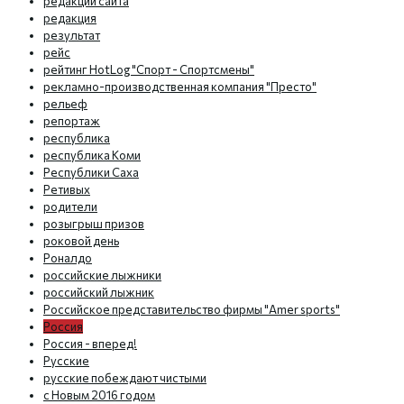
редакции сайта
редакция
результат
рейс
рейтинг HotLog "Спорт - Спортсмены"
рекламно-производственная компания "Престо"
рельеф
репортаж
республика
республика Коми
Республики Саха
Ретивых
родители
розыгрыш призов
роковой день
Роналдо
российские лыжники
российский лыжник
Российское представительство фирмы "Amer sports"
Россия
Россия - вперед!
Русские
русские побеждают чистыми
с Новым 2016 годом