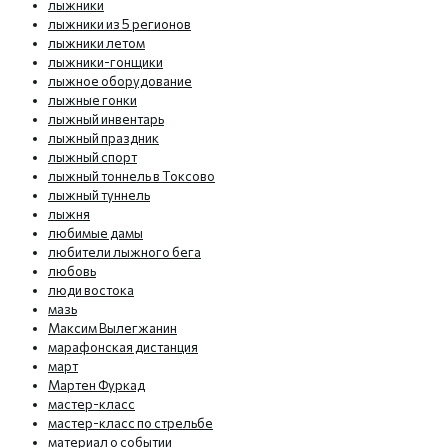
лыжники
лыжники из 5 регионов
лыжники летом
лыжники-гонщики
лыжное оборудование
лыжные гонки
лыжный инвентарь
лыжный праздник
лыжный спорт
лыжный тоннель в Токсово
лыжный туннель
лыжня
любимые дамы
любители лыжного бега
любовь
люди востока
мазь
Максим Вылегжанин
марафонская дистанция
март
Мартен Фуркад
мастер-класс
мастер-класс по стрельбе
материал о событии