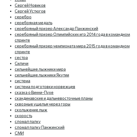
Сергей Новиков
Сергей Устюгов
серебро
серебряная медаль
серебряный призер Александр Панжинский
серебряный призер Олимпийских игр 2014 года в командном
спринте
серебряный призер чемпионата мира 2015 года в командном
спринте
сестра
Силичи
сильнейшие лыжники мира
сильнейшие лыжники Якутии
система
система подготовки норвежцев
сказка о Винни-Пухе
скандинавские и дальневосточные планы
сквозные ущелья через горы
скольжение лыж
скорость
сломал палку
сломал палку Панжинский
СМИ