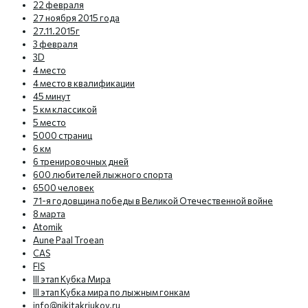
22 февраля
27 ноября 2015 года
27.11.2015г
3 февраля
3D
4 место
4 место в квалификации
45 минут
5 км классикой
5 место
5000 страниц
6 км
6 тренировочных дней
600 любителей лыжного спорта
6500 человек
71-я годовщина победы в Великой Отечественной войне
8 марта
Atomik
Aune Paal Troean
CAS
FIS
III этап Кубка Мира
III этап Кубка мира по лыжным гонкам
info@nikitakriukov.ru