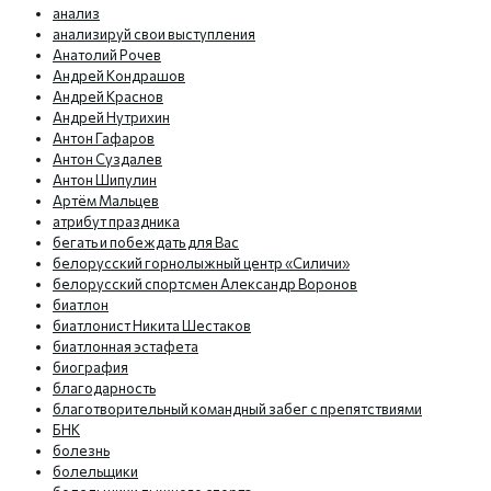
анализ
анализируй свои выступления
Анатолий Рочев
Андрей Кондрашов
Андрей Краснов
Андрей Нутрихин
Антон Гафаров
Антон Суздалев
Антон Шипулин
Артём Мальцев
атрибут праздника
бегать и побеждать для Вас
белорусский горнолыжный центр «Силичи»
белорусский спортсмен Александр Воронов
биатлон
биатлонист Никита Шестаков
биатлонная эстафета
биография
благодарность
благотворительный командный забег с препятствиями
БНК
болезнь
болельщики