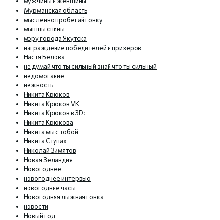
мужчины и женщины
Мурманская область
мысленно пробегай гонку
мышцы спины
мэру города Якутска
награждение победителей и призеров
Настя Белова
не думай что ты сильный знай что ты сильный
недомогание
нежность
Никита Крюков
Никита Крюков VK
Никита Крюков в 3D:
Никита Крюкова
Никита мы с тобой
Никита Ступах
Николай Зимятов
Новая Зеландия
Новогоднее
новогоднее интервью
новогодние часы
Новогодняя лыжная гонка
новости
Новый год