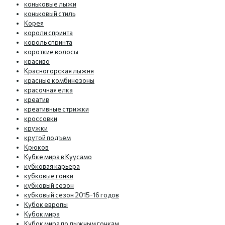
коньковые лыжи
коньковый стиль
Корея
короли спринта
король спринта
короткие волосы
красиво
Красногорская лыжня
красные комбинезоны
красочная елка
креатив
креативные стрижки
кроссовки
кружки
крутой подъем
Крюков
Кубке мира в Куусамо
кубковая карьера
кубковые гонки
кубковый сезон
кубковый сезон 2015-16 годов
Кубок европы
Кубок мира
Кубок мира по лыжным гонкам