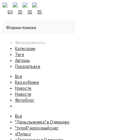
Фильтровать по
Категории
Теги
Авторы
Показать все
Все
Без рубрики
Новости
Новости
Фотоблог
Все
"День лыжника" в Одинцово
"тупой" морозный снег
«Пульс»
«Твоя гонка» в Одинцово