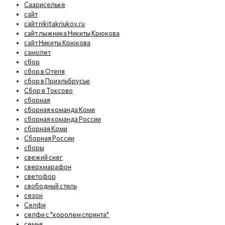
Саарисельке
сайт
сайт nikitakriukov.ru
сайт лыжника Никиты Крюкова
сайт Никиты Крюкова
самолет
сбор
сбор в Отепя
сбор в Приэльбрусье
Сбор в Токсово
сборная
сборная команда Коми
сборная команда России
сборная Коми
Сборная России
сборы
свежий снег
сверхмарафон
светофор
свободный стиль
сезон
Селфи
селфи с "королем спринта"
семья