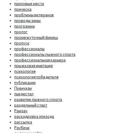
призовые места
прическа
проблемы ветеранов
проводы зимы
программа
пролог
промежуточный финиш
пропуск
профессионалы
профессионалы лыжного спорта
профессиональная карьера
прыжковая имитация
психология
психология победителя
публикации
Пхенчхан
пьедестал
развитие лыжного спорта
раздельный старт
Рамзау
раскадровка эпизода
рассылка
Раубичи