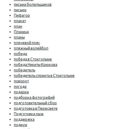
письма болельщиков
письмо
Пифагор
плакат
план
Планица
планы
плечевой пояс
пляжный волейбол
победа
победа в Стокгольме
победа Никиты Крюкова
победитель
победитель спринта в Стокгольме
поворот
погода
подарки
подборка фотографий
подготовительный сбор
подготовка в Пересвете
Подготовка лыж
поддержка
подиум