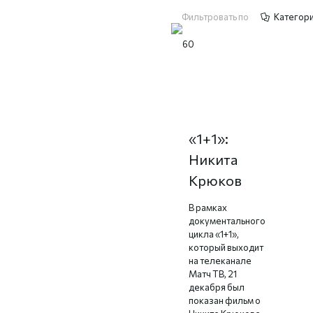
Фильтровать по
Категор
Документальный
цикл
«1+1»:
Никита
Крюков
В рамках
документального
цикла «1+1»,
который выходит
на телеканале
Матч ТВ, 21
декабря был
показан фильм о