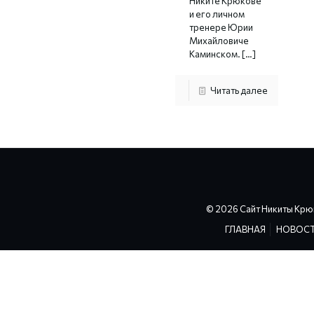
Никите Крюкове
и его личном
тренере Юрии
Михайловиче
Каминском.
[…]
Читать далее
© 2026 Сайт Никиты Крю
ГЛАВНАЯ
НОВОС