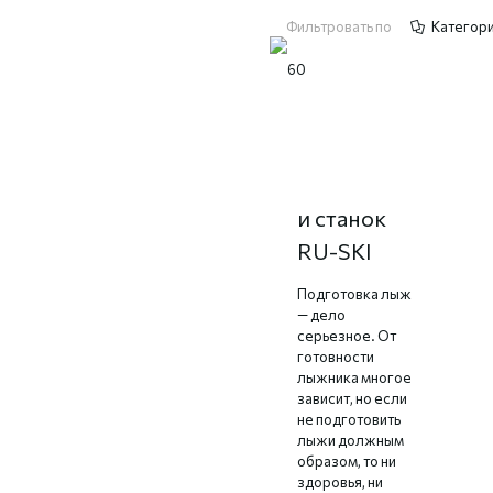
Фильтровать по
Категор
Подготовка
лыж: стол
и станок
RU-SKI
Подготовка лыж
— дело
серьезное. От
готовности
лыжника многое
зависит, но если
не подготовить
лыжи должным
образом, то ни
здоровья, ни