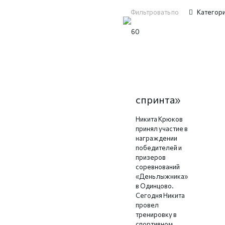
Фильтровать по
Категор
Селфи с
«королем
спринта»
Никита Крюков
принял участие в
награждении
победителей и
призеров
соревнований
«День лыжника»
в Одинцово.
Сегодня Никита
провел
тренировку в
спортивном