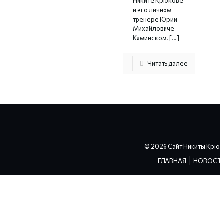
Никите Крюкове
и его личном
тренере Юрии
Михайловиче
Каминском.
[…]
Читать далее
© 2026 Сайт Никиты Крю
ГЛАВНАЯ
НОВОС