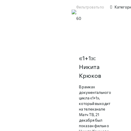
Фильтровать по
Категор
Документальный
цикл
«1+1»:
Никита
Крюков
В рамках
документального
цикла «1+1»,
который выходит
на телеканале
Матч ТВ, 21
декабря был
показан фильм о