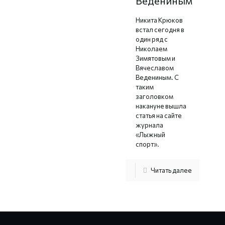
Ведениным
Никита Крюков
встал сегодня в
один ряд с
Николаем
Зимятовым и
Вячеславом
Ведениным. С
таким
заголовком
накануне вышла
статья на сайте
журнала
«Лыжный
спорт».
Читать далее