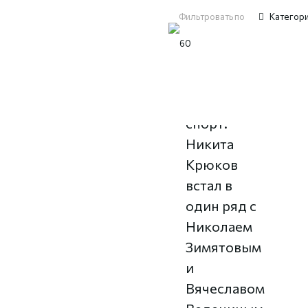
Фильтровать по
Категор
Лыжный
спорт:
Никита
Крюков
встал в
один ряд с
Николаем
Зимятовым
и
Вячеславом