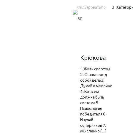
Фильтровать по
Категор
10 правил
Никиты
Крюкова
1. Живи спортом
2. Ставь перед
собой цель 3.
Думай о мелочах
4. Во всем
должна быть
система 5.
Психология
победителя 6.
Изучай
соперников 7.
Мысленно
[…]