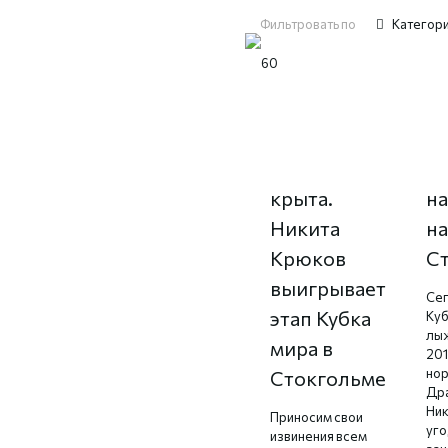
Фильтровать по
Категор
Норвежская
Н
карта
К
крыта.
н
Никита
н
Крюков
С
выигрывает
Сег
этап Кубка
Куб
лы
мира в
201
но
Стокгольме
Др
Ник
Приносим свои
уго
извинения всем