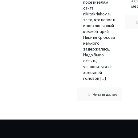
зан
посетителям
мес
сайта
nikitakriukov.ru
за то, что новость
и эксклюзивный
комментарий
Никиты Крюкова
немного
задержались.
Надо было
остыть,
успокоиться и с
холодной
головой
[…]
Читать далее