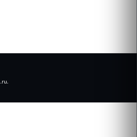
.ru
.